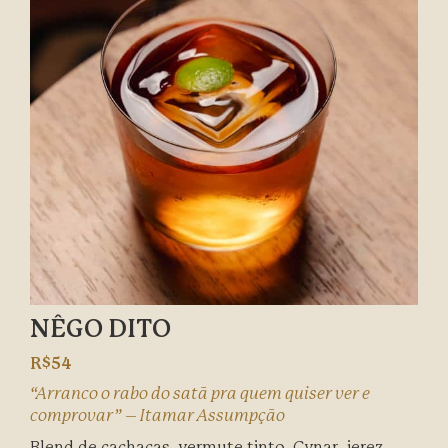
NÊGO DITO
R$54
“Arranco o rabo do satã pra quem quiser ver e
comprovar” – Itamar Assumpção