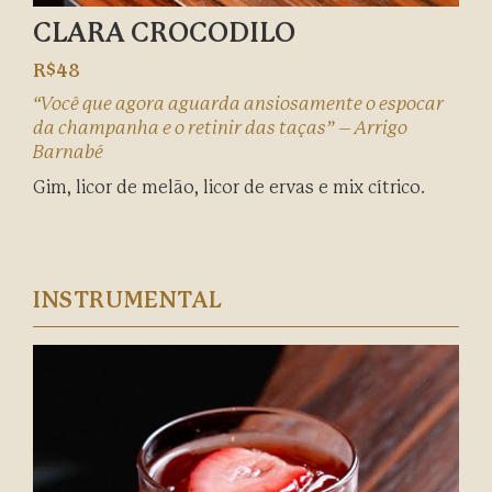
CLARA CROCODILO
R$48
“Você que agora aguarda ansiosamente o espocar
da champanha e o retinir das taças” – Arrigo
Barnabé
Gim, licor de melão, licor de ervas e mix cítrico.
INSTRUMENTAL