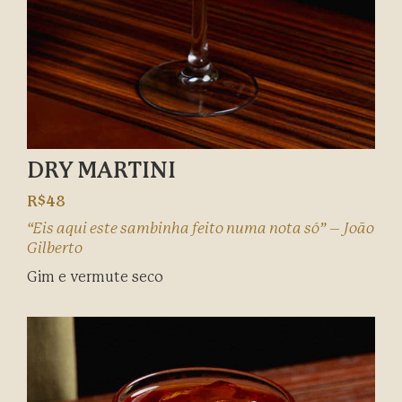
DRY MARTINI
R$48
“Eis aqui este sambinha feito numa nota só” – João
Gilberto
Gim e vermute seco