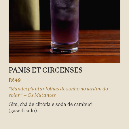
PANIS ET CIRCENSES
R$49
“Mandei plantar folhas de sonho no jardim do
solar” – Os Mutantes
Gim, chá de clitória e soda de cambuci
(gaseificado).