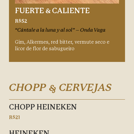
FUERTE & CALIENTE
R$52
“Cántale a la luna y al sol” – Onda Vaga
Gim, Alkermes, red bitter, vermute seco e
licor de flor de sabugueiro
CHOPP & CERVEJAS
CHOPP HEINEKEN
R$21
HEINEKEN