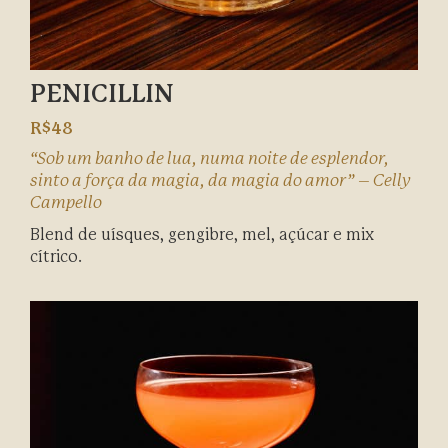
PENICILLIN
R$48
“Sob um banho de lua, numa noite de esplendor,
sinto a força da magia, da magia do amor” – Celly
Campello
Blend de uísques, gengibre, mel, açúcar e mix
cítrico.