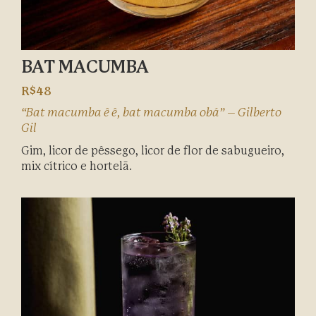
BAT MACUMBA
R$48
“Bat macumba ê ê, bat macumba obá” – Gilberto
Gil
Gim, licor de pêssego, licor de flor de sabugueiro,
mix cítrico e hortelã.