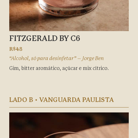
FITZGERALD BY C6
R$48
“Alcohol, só para desinfetar” – Jorge Ben
Gim, bitter aromático, açúcar e mix cítrico.
LADO B • VANGUARDA PAULISTA