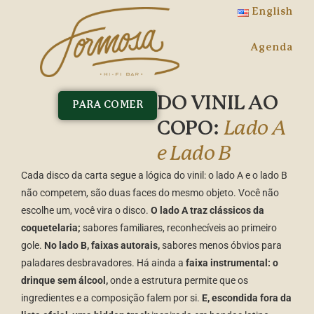
English
Agenda
DO VINIL AO
PARA COMER
COPO:
Lado A
e Lado B
Cada disco da carta segue a lógica do vinil: o lado A e o lado B
não competem, são duas faces do mesmo objeto. Você não
escolhe um, você vira o disco.
O lado A traz clássicos da
coquetelaria;
sabores familiares, reconhecíveis ao primeiro
gole.
No lado B, faixas autorais,
sabores menos óbvios para
paladares desbravadores. Há ainda a
faixa instrumental: o
drinque sem álcool,
onde a estrutura permite que os
ingredientes e a composição falem por si.
E, escondida fora da