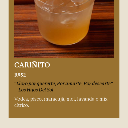
CARIÑITO
R$52
“Lloro por quererte, Por amarte, Por desearte”
– Los Hijos Del Sol
Vodca, pisco, maracujá, mel, lavanda e mix
cítrico.