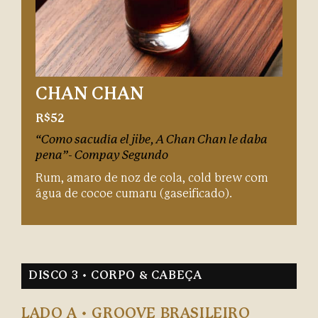
CHAN CHAN
R$52
“Como sacudía el jibe, A Chan Chan le daba
pena”- Compay Segundo
Rum, amaro de noz de cola, cold brew com
água de cocoe cumaru (gaseificado).
DISCO 3 • CORPO & CABEÇA
LADO A • GROOVE BRASILEIRO