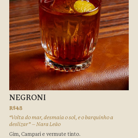
NEGRONI
R$48
“Volta do mar, desmaia o sol, e o barquinho a
deslizar” – Nara Leão
Gim, Campari e vermute tinto.