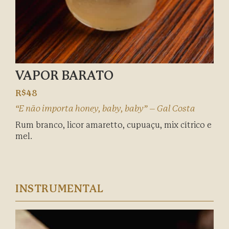
VAPOR BARATO
R$48
“E não importa honey, baby, baby” – Gal Costa
Rum branco, licor amaretto, cupuaçu, mix cítrico e
mel.
INSTRUMENTAL