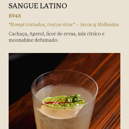
SANGUE LATINO
R$48
“Rompi tratados, traí os ritos” – Secos & Molhados
Cachaça, Aperol, licor de ervas, mix cítrico e
moonshine defumado.