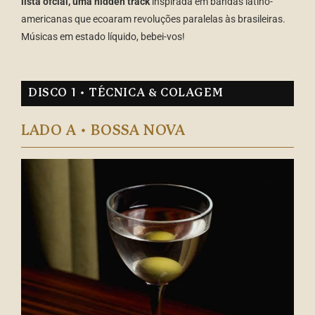
lista ofcial, uma hidden track
inspirada em bandas latino-
americanas que ecoaram revoluções paralelas às brasileiras.
Músicas em estado líquido, bebei-vos!
DISCO 1 • TÉCNICA & COLAGEM
LADO A • BOSSA NOVA