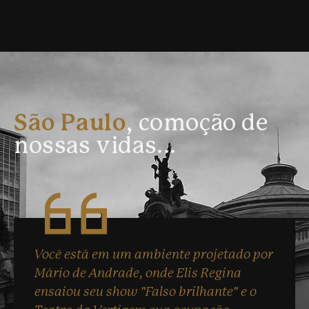
São Paulo
, comoção de
nossas vidas...
Você está em um ambiente projetado por
Mário de Andrade, onde Elis Regina
ensaiou seu show "Falso brilhante" e o