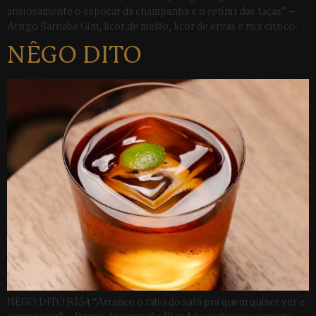
ansiosamente o espocar da champanha e o retinir das taças” –
Arrigo Barnabé Gim, licor de melão, licor de ervas e mix cítrico.
NÊGO DITO
NÊGO DITO R$54 “Arranco o rabo do satã pra quem quiser ver e