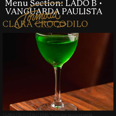
Menu Section:
LADO B •
VANGUARDA PAULISTA
CLARA CROCODILO
CLARA CROCODILO R$48 “Você que agora aguarda