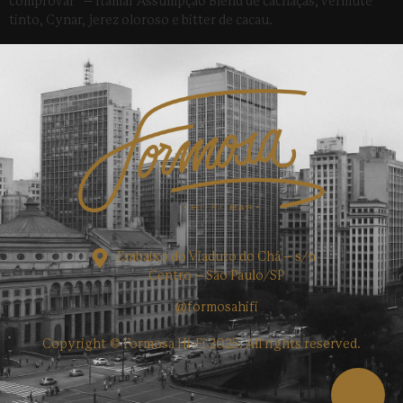
comprovar” – Itamar Assumpção Blend de cachaças, vermute
tinto, Cynar, jerez oloroso e bitter de cacau.
Embaixo do Viaduto do Chá – s/n
Centro – São Paulo/SP
@formosahifi
Copyright © Formosa Hi-Fi 2025. All rights reserved.