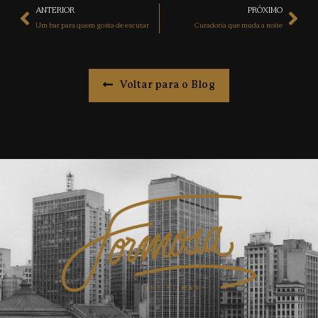
ANTERIOR
PRÓXIMO
Um bar para quem gosta de escutar
Curadoria que muda a noite
Voltar para o Blog