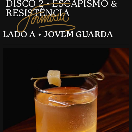
DISCO 2 • ESCAPISMO &
RESISTÊNCIA
LADO A • JOVEM GUARDA