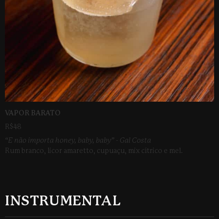
VAPOR BARATO
R$48
“E não importa honey, baby, baby” - Gal Costa
Rum branco, licor amaretto, cupuaçu, mix cítrico e mel.
INSTRUMENTAL