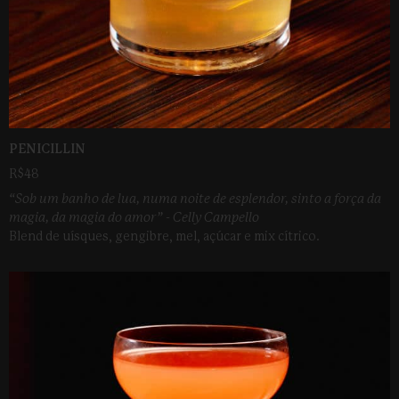
PENICILLIN
R$48
“Sob um banho de lua, numa noite de esplendor, sinto a força da
magia, da magia do amor” - Celly Campello
Blend de uísques, gengibre, mel, açúcar e mix cítrico.