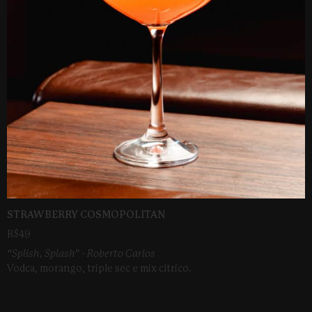
STRAWBERRY COSMOPOLITAN
R$49
“Splish, Splash” - Roberto Carlos
Vodca, morango, triple sec e mix cítrico.