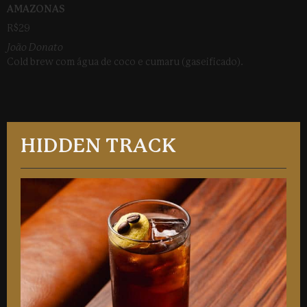
AMAZONAS
R$29
João Donato
Cold brew com água de coco e cumaru (gaseificado).
HIDDEN TRACK