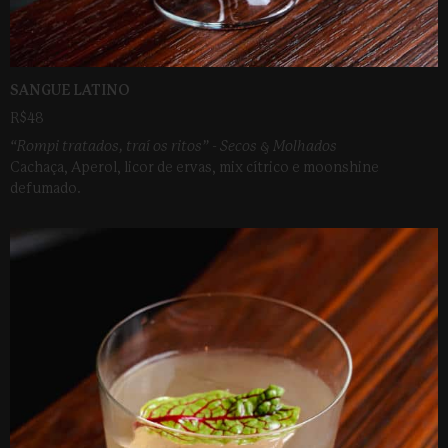
SANGUE LATINO
R$48
“Rompi tratados, traí os ritos” - Secos & Molhados
Cachaça, Aperol, licor de ervas, mix cítrico e moonshine
defumado.