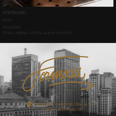
SURFBOARD
R$24
Tom Jobim
Uvaia, cambuci, clitória, açúcar e hortelã.
Embaixo do Viaduto do Chá – s/n
Centro – São Paulo/SP