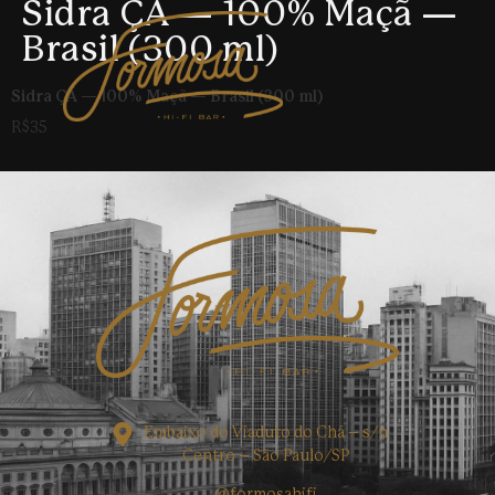
Sidra ÇÃ — 100% Maçã —
Brasil (300 ml)
Sidra ÇÃ — 100% Maçã — Brasil (300 ml)
R$35
Embaixo do Viaduto do Chá – s/n
Centro – São Paulo/SP