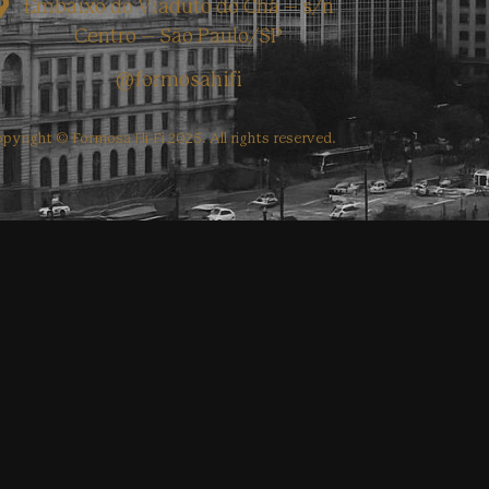
Embaixo do Viaduto do Chá – s/n
Centro – São Paulo/SP
@formosahifi
pyright © Formosa Hi-Fi 2025. All rights reserved.