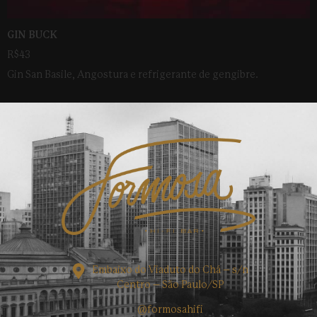
GIN BUCK
R$43
Gin San Basile, Angostura e refrigerante de gengibre.
Embaixo do Viaduto do Chá – s/n
Centro – São Paulo/SP
@formosahifi