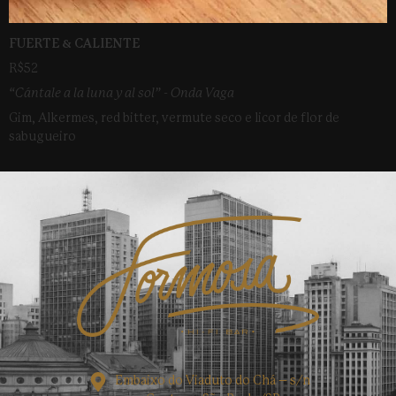
FUERTE & CALIENTE
R$52
“Cántale a la luna y al sol” - Onda Vaga
Gim, Alkermes, red bitter, vermute seco e licor de flor de
sabugueiro
Embaixo do Viaduto do Chá – s/n