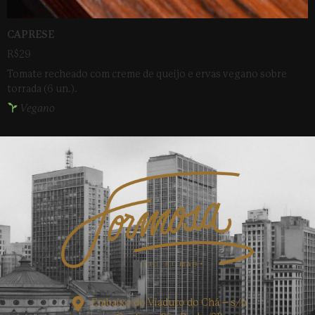
CAPRESE
R$29
Tomate recheado com creme de queijo e ervas vegano sobre
torrada (6 un.).
Vegano
Embaixo do Viaduto do Chá – s/n