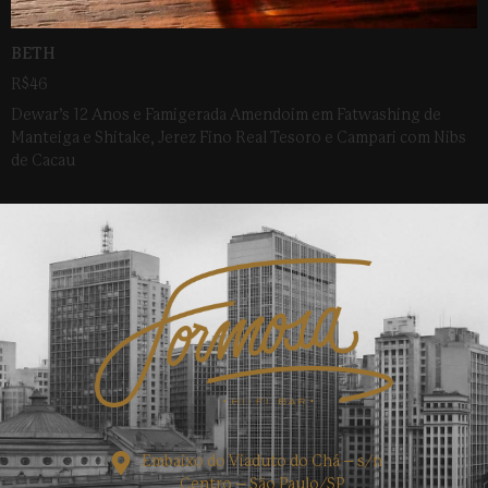
BETH
R$46
Dewar’s 12 Anos e Famigerada Amendoim em Fatwashing de
Manteiga e Shitake, Jerez Fino Real Tesoro e Campari com Nibs
de Cacau
Embaixo do Viaduto do Chá – s/n
Centro – São Paulo/SP