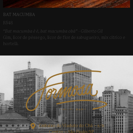
BAT MACUMBA
R$48
“Bat macumba ê ê, bat macumba obá” - Gilberto Gil
Gim, licor de pêssego, licor de flor de sabugueiro, mix cítrico e
hortelã.
Embaixo do Viaduto do Chá – s/n
Centro – São Paulo/SP