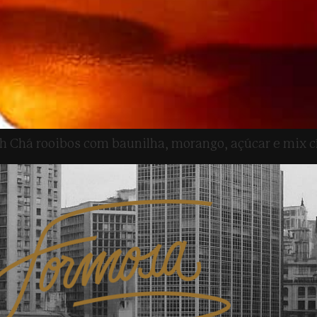
á rooibos com baunilha, morango, açúcar e mix cí