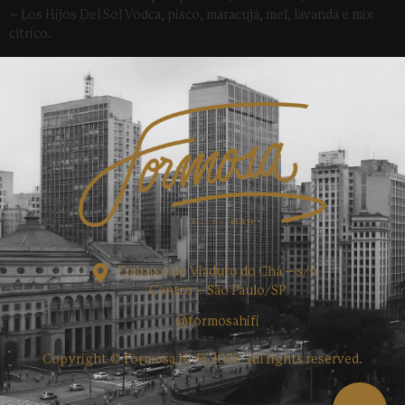
– Los Hijos Del Sol Vodca, pisco, maracujá, mel, lavanda e mix
cítrico.
Embaixo do Viaduto do Chá – s/n
Centro – São Paulo/SP
@formosahifi
Copyright © Formosa Hi-Fi 2025. All rights reserved.