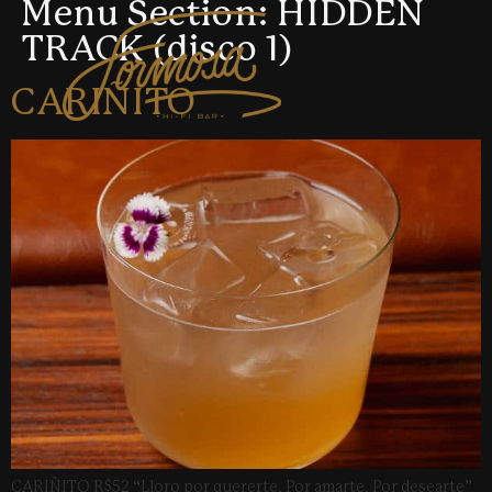
Menu Section:
HIDDEN
TRACK (disco 1)
CARIÑITO
CARIÑITO R$52 “Lloro por quererte, Por amarte, Por desearte”