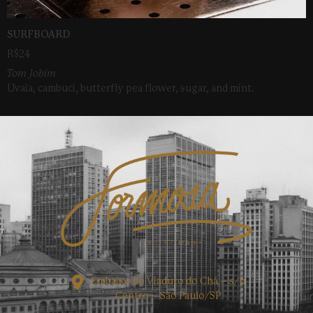
SURFBOARD
R$24
Tom Jobim
Uvaia, cambuci, butterfly pea flower, sugar, and mint.
Embaixo do Viaduto do Chá – s/n
Centro – São Paulo/SP