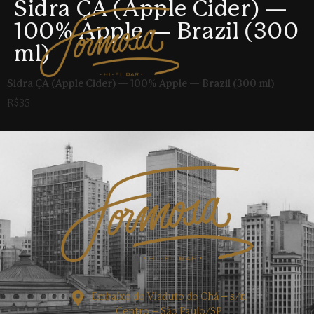
Sidra ÇÃ (Apple Cider) —
100% Apple — Brazil (300
ml)
Sidra ÇÃ (Apple Cider) — 100% Apple — Brazil (300 ml)
R$35
Embaixo do Viaduto do Chá – s/n
Centro – São Paulo/SP