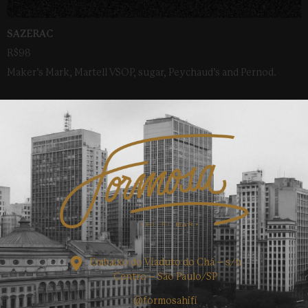
SAZERAC
R$98
Maker’s Mark, Martell VSOP, sugar, Peychaud’s and Pernod.
Embaixo do Viaduto do Chá – s/n
Centro – São Paulo/SP
@formosahifi