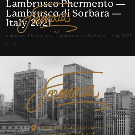
Lambrusco Phermento —
Lambrusco di Sorbara —
Italy 2021
Lambrusco Phermento — Lambrusco di Sorbara — Italy 2021
R$308
Embaixo do Viaduto do Chá – s/n
Centro – São Paulo/SP