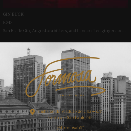
GIN BUCK
R$43
San Basile Gin, Angostura bitters, and handcrafted ginger soda.
Embaixo do Viaduto do Chá – s/n
Centro – São Paulo/SP
@formosahifi