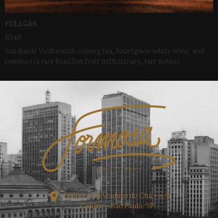
FULLGÁS
R$48
San Basile Vodka with oolong tea,
Sauvignon
white wine, and
cambuci
(a rare Brazilian fruit with citrusy, tart notes).
Embaixo do Viaduto do Chá – s/n
Centro – São Paulo/SP