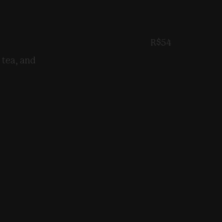
R$54
 tea, and