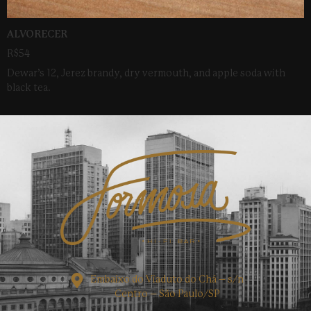
ALVORECER
R$54
Dewar’s 12, Jerez brandy, dry vermouth, and apple soda with
black tea.
Embaixo do Viaduto do Chá – s/n
Centro – São Paulo/SP