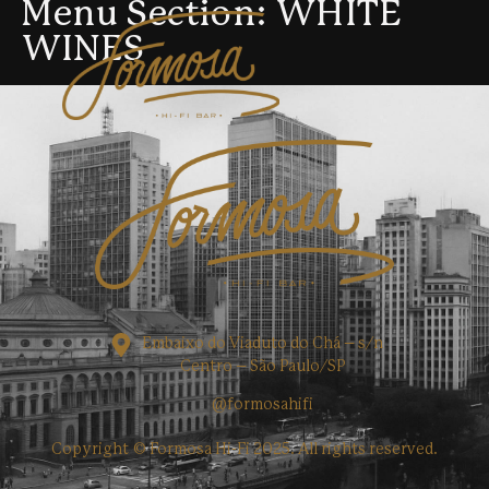
Menu Section:
WHITE
WINES
Embaixo do Viaduto do Chá – s/n
Centro – São Paulo/SP
@formosahifi
Copyright © Formosa Hi-Fi 2025. All rights reserved.